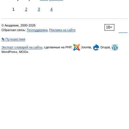
1
2
3
4
© Академик, 2000-2026
18+
Обратная связь:
Техподдержка
,
Реклама на сайте
👣 Путешествия
Экспорт словарей на сайты
, сделанные на PHP,
Joomla,
Drupal,
WordPress, MODx.