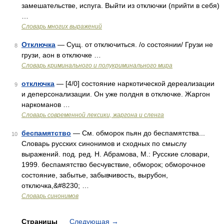
замешательстве, испуга. Выйти из отключки (прийти в себя)
…
Словарь многих выражений
Отключка
— Сущ. от отключиться. /о состоянии/ Грузи не
8
грузи, аон в отключке …
Словарь криминального и полукриминального мира
отключка
— [4/0] состояние наркотической дереализации
9
и деперсонализации. Он уже полдня в отключке. Жаргон
наркоманов …
Cловарь современной лексики, жаргона и сленга
беспамятство
— См. обморок пьян до беспамятства...
10
Словарь русских синонимов и сходных по смыслу
выражений. под. ред. Н. Абрамова, М.: Русские словари,
1999. беспамятство бесчувствие, обморок; обморочное
состояние, забытье, забывчивость, вырубон,
отключка,&#8230; …
Словарь синонимов
Страницы
Следующая
→