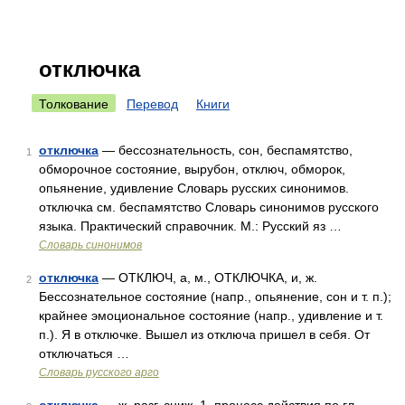
отключка
Толкование
Перевод
Книги
отключка
— бессознательность, сон, беспамятство,
1
обморочное состояние, вырубон, отключ, обморок,
опьянение, удивление Словарь русских синонимов.
отключка см. беспамятство Словарь синонимов русского
языка. Практический справочник. М.: Русский яз …
Словарь синонимов
отключка
— ОТКЛЮЧ, а, м., ОТКЛЮЧКА, и, ж.
2
Бессознательное состояние (напр., опьянение, сон и т. п.);
крайнее эмоциональное состояние (напр., удивление и т.
п.). Я в отключке. Вышел из отключа пришел в себя. От
отключаться …
Словарь русского арго