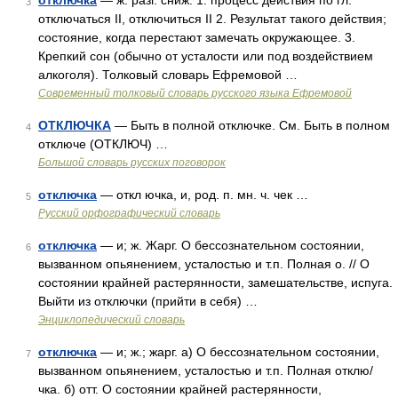
отключка
— ж. разг. сниж. 1. процесс действия по гл.
3
отключаться II, отключиться II 2. Результат такого действия;
состояние, когда перестают замечать окружающее. 3.
Крепкий сон (обычно от усталости или под воздействием
алкоголя). Толковый словарь Ефремовой …
Современный толковый словарь русского языка Ефремовой
ОТКЛЮЧКА
— Быть в полной отключке. См. Быть в полном
4
отключе (ОТКЛЮЧ) …
Большой словарь русских поговорок
отключка
— откл ючка, и, род. п. мн. ч. чек …
5
Русский орфографический словарь
отключка
— и; ж. Жарг. О бессознательном состоянии,
6
вызванном опьянением, усталостью и т.п. Полная о. // О
состоянии крайней растерянности, замешательстве, испуга.
Выйти из отключки (прийти в себя) …
Энциклопедический словарь
отключка
— и; ж.; жарг. а) О бессознательном состоянии,
7
вызванном опьянением, усталостью и т.п. Полная отклю/
чка. б) отт. О состоянии крайней растерянности,